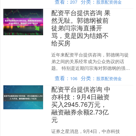
查看：
分类：
207
股票配资佣金
8点，国际金价报....
配资平台提供咨询 果
然无耻。郭德纲被前
徒弟闫宗海直播开
骂，竟是因为结婚不
给买房
近年来配资平台提供咨询，郭德纲与徒
弟之间的关系经常成为公众热议的话
题。 特别是近期闫宗海对郭德纲的强烈
指责，更是将这一关系推向了风口浪
查看：
分类：
106
股票配资佣金
尖。 曾经密不可分的师徒情....
配资平台提供咨询 中
亦科技：9月4日融资
买入2945.76万元，
融资融券余额2.73亿
元
证券之星消息，9月4日，中亦科技