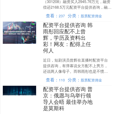
（301208）融资买入2945.76万元，融资
偿还2168.5万元配资平台提供咨询，融资
净买入777.26万元，融资余额2.7....
查看：
分类：
237
股票配资佣金
配资平台提供咨询 韩
雨彤回应配不上曾
辉，学历及资料出
彩！网友：配得上任
何人
近日，短剧演员曾辉在直播时配资平台
提供咨询，有弹幕说女方配不上男方，
还说两人像母子。而韩雨彤也是不惯着
黑粉，一一怼了回去。就在韩雨彤回应
查看：
分类：
110
股票配资佣金
配不上曾辉后，男方一句话....
配资平台提供咨询 普
京：俄愿与乌举行领
导人会晤 最佳举办地
是莫斯科