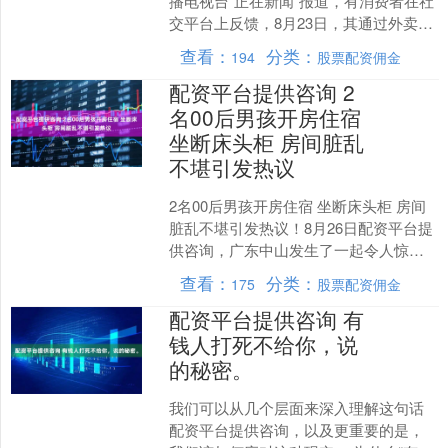
播电视台“正在新闻”报道，有消费者在社
交平台上反馈，8月23日，其通过外卖平
台在海底捞火锅呼和浩特（五塔寺小学
查看：
分类：
194
股票配资佣金
店）下单后，....
配资平台提供咨询 2
名00后男孩开房住宿
坐断床头柜 房间脏乱
不堪引发热议
2名00后男孩开房住宿 坐断床头柜 房间
脏乱不堪引发热议！8月26日配资平台提
供咨询，广东中山发生了一起令人惊讶
的事件。两名来自广西和湖北的00后男
查看：
分类：
175
股票配资佣金
生在一家民宿....
配资平台提供咨询 有
钱人打死不给你，说
的秘密。
我们可以从几个层面来深入理解这句话
配资平台提供咨询，以及更重要的是，