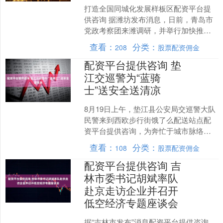
打造全国同城化发展样板区配资平台提
供咨询 据潍坊发布消息，日前，青岛市
党政考察团来潍调研，并举行加快推进
青潍同城化发展合作座谈会，推动两地
查看：
分类：
208
股票配资佣金
密切联系、深化合作，为....
配资平台提供咨询 垫
江交巡警为“蓝骑
士”送安全送清凉
8月19日上午，垫江县公安局交巡警大队
民警来到西欧步行街饿了么配送站点配
资平台提供咨询，为奔忙于城市脉络间
的外卖骑手们送上了一场兼具实用与温
查看：
分类：
108
股票配资佣金
情的交通安全宣传教育....
配资平台提供咨询 吉
林市委书记胡斌率队
赴京走访企业并召开
低空经济专题座谈会
据“吉林市发布”消息配资平台提供咨询，