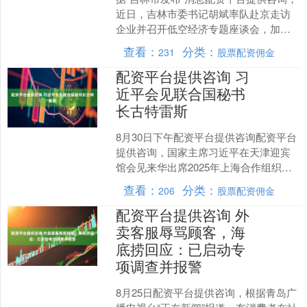
近日，吉林市委书记胡斌率队赴京走访
企业并召开低空经济专题座谈会，加快
推动项目建设配资平台提供咨询，探讨
查看：
分类：
231
股票配资佣金
深度合作发展。胡斌与....
配资平台提供咨询 习
近平会见联合国秘书
长古特雷斯
8月30日下午配资平台提供咨询配资平台
提供咨询，国家主席习近平在天津迎宾
馆会见来华出席2025年上海合作组织峰
会的联合国秘书长古特雷斯。....
查看：
分类：
206
股票配资佣金
配资平台提供咨询 外
卖客服辱骂顾客，海
底捞回应：已启动专
项调查并报警
8月25日配资平台提供咨询，根据青岛广