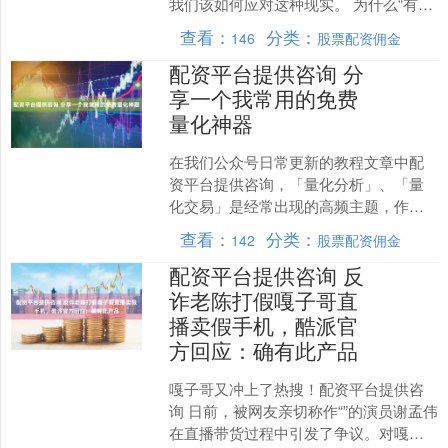
我们该如何应对这种现实。 为什么“有钱
人不会说”？ 图片 打开今日头条查看图片
查看：
分类：
146
股票配资佣金
详情 这句话背....
配资平台提供咨询 分
享一个我常用的免费
量化神器
在我们公众号日常更新的教程文章中配
资平台提供咨询，「量化分析」、「量
化交易」是经常出现的高频主题，作为
玩量化多年的老玩家，我们围绕
查看：
分类：
142
股票配资佣金
「Python+量化」也积累了....
配资平台提供咨询 反
诈老陈打假嘎子哥直
播卖假手机，酷派官
方回应：确有此产品
嘎子哥又冲上了热搜！配资平台提供咨
询 日前，被网友亲切称作“”的演员谢孟伟
在直播带货过程中引发了争议。对嘎子