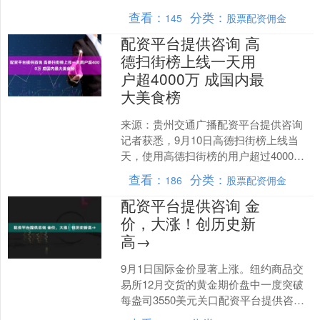
记者 郑植文 上海报道 蔚来创始人、董事
查看：
分类：
145
股票配资佣金
长、CEO 李....
配资平台提供咨询 高
德扫街榜上线一天用
户超4000万 成国内最
大美食榜
来源：贵州交通广播配资平台提供咨询
记者获悉，9月10日高德扫街榜上线当
天，使用高德扫街榜的用户超过4000万
人。 根据QuestMobile数据显示，2025....
查看：
分类：
186
股票配资佣金
配资平台提供咨询 金
价，大涨！创历史新
高→
9月1日国际金价显著上涨。纽约商品交
易所12月交货的黄金期价盘中一度突破
每盎司3550美元关口配资平台提供咨
询，创历史新高。截至北京时间1日晚上