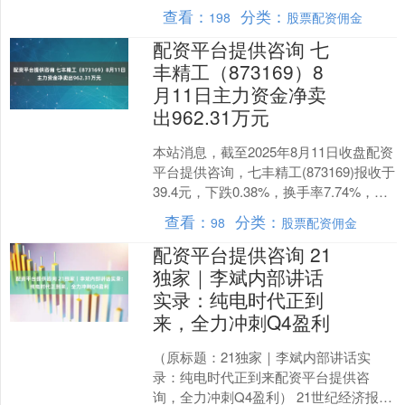
哥提出质疑的不是普通网友，而是大网
查看：
分类：
198
股票配资佣金
红反诈老陈。 图源....
配资平台提供咨询 七
丰精工（873169）8
月11日主力资金净卖
出962.31万元
本站消息，截至2025年8月11日收盘配资
平台提供咨询，七丰精工(873169)报收于
39.4元，下跌0.38%，换手率7.74%，成
交量3.93万手，成交额1....
查看：
分类：
98
股票配资佣金
配资平台提供咨询 21
独家｜李斌内部讲话
实录：纯电时代正到
来，全力冲刺Q4盈利
（原标题：21独家｜李斌内部讲话实
录：纯电时代正到来配资平台提供咨
询，全力冲刺Q4盈利） 21世纪经济报道