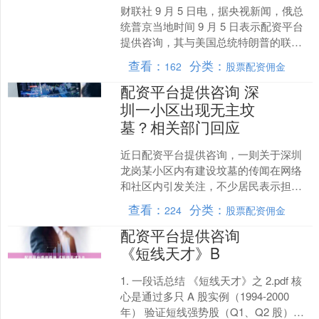
财联社 9 月 5 日电，据央视新闻，俄总
统普京当地时间 9 月 5 日表示配资平台
提供咨询，其与美国总统特朗普的联系
没有问题，必要时可随时组织通话。普
查看：
分类：
162
股票配资佣金
京还表示....
配资平台提供咨询 深
圳一小区出现无主坟
墓？相关部门回应
近日配资平台提供咨询，一则关于深圳
龙岗某小区内有建设坟墓的传闻在网络
和社区内引发关注，不少居民表示担
忧。对此，有媒体到实地走访调查。 记
查看：
分类：
224
股票配资佣金
者来到小区后发现，所谓“....
配资平台提供咨询
《短线天才》B
1. 一段话总结 《短线天才》之 2.pdf 核
心是通过多只 A 股实例（1994-2000
年） 验证短线强势股（Q1、Q2 股）的