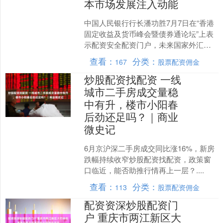
本市场发展注入动能
中国人民银行行长潘功胜7月7日在“香港
固定收益及货币峰会暨债券通论坛”上表
示配资安全配资门户，未来国家外汇储
备将继续提高在香港的资产配置比例，
查看：
分类：
167
股票配资佣金
为香港资本市场发展....
炒股配资找配资 一线
城市二手房成交量稳
中有升，楼市小阳春
后劲还足吗？｜商业
微史记
6月京沪深二手房成交同比涨16%，新房
跌幅持续收窄炒股配资找配资，政策窗
口临近，能否助推行情再上一层？....
查看：
分类：
113
股票配资佣金
配资资深炒股配资门
户 重庆市两江新区大