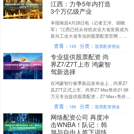
江西：力争5年内打造
3个万亿级产业
本报南昌4月28日电（记者王洋、胡晓
军）“江西已经从传统农业大省发展成为
新兴工业大省专业的股票配资官网，经
济实力、创新能力、发展活力显著增
查看：
分类：
145
股票配资佣金
强，展现出充足的发展后....
专业提供股票配资 尚
界Z7/Z7T上市 鸿蒙智
驾新选择
在鸿蒙智行春季新品发布会上，尚界Z7
及Z7T正式上市。尚界Z7 Max售价21.98
万元专业提供股票配资，Z7 Max+售价
24.98万元，Z7 Ultra售价....
查看：
分类：
186
股票配资佣金
网络配资公司 再度冲
击WNBA！队记：韩
旭与自由人签下训练