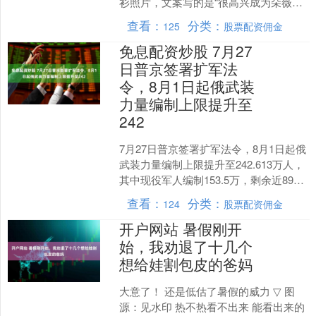
衫照片，文案写的是“很高兴成为朵薇品
牌代言人，以专注之心应对挑战，以赤
查看：
分类：
125
股票配资佣金
诚之心拥抱生活，....
免息配资炒股 7月27
日普京签署扩军法
令，8月1日起俄武装
力量编制上限提升至
242
7月27日普京签署扩军法令，8月1日起俄
武装力量编制上限提升至242.613万人，
其中现役军人编制153.5万，剩余近89万
为文职保障人员，本次新增2.7万编制....
查看：
分类：
124
股票配资佣金
开户网站 暑假刚开
始，我劝退了十几个
想给娃割包皮的爸妈
大意了！ 还是低估了暑假的威力 ▽ 图
源：见水印 热不热看不出来 能看出来的