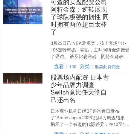
可查的实盘配资公司
阿特金森：逆转展现
了球队极强的韧性 同
时拥有两位超巨太棒
了
3月22日讯 NBA常规赛，骑士客场111-
106逆转鹈鹕。赛后，主帅阿特金森接受
了采访。 谈及比赛逆转，阿特金森表
示：“球队展现出极强的韧性。我们一度
查看：
分类：
100
股票配资佣金
落后14....
股票场内配资 日本青
少年品牌力调查
Switch竟比任天堂自
己还出名
日本商业机构日经BP咨询近日发布
了“Brand Japan 2026”品牌力调查结果，
揭示了一个有趣的代际差异：在10至19
岁的日本青少年心目中，Nintend....