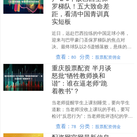
罗梯队！五大致命差
距，看清中国青训真
实短板
近日，远赴巴西拉练的中国足球小将，
迎来与巴甲豪门圣保罗梯队的焦点对
决。最终球队以2-5遗憾落败，悬殊的比
分背后，是肉眼可见的实力鸿沟。全程
查看：
分类：
80
股票配资佣金
看完比赛，五大意外观感....
重庆股票配资 半月谈
怒批“牺牲教师换和
谐”：谁在逼老师“跪
着教书”？
当老师提醒学生上课别睡觉，要向学生
道歉；当老师没收上课玩的手机，要写
检讨“反思行为”；当老师批评违纪的学
生，要被家长投诉“伤害孩子自尊”——
查看：
分类：
78
股票配资佣金
《半月谈》的一声怒喝....