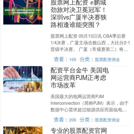
股票网上配资 ✊鹏城
劲旅对决卫冕冠军！
深圳vs广厦半决赛狭
路相逢谁能突围？
股票网上配资 05月13日讯 CBA季后赛
1/4决赛，广厦主场击败山西，大比分2-1
晋级半决赛。 广厦（常规赛第二）将在
半决赛中对阵常规赛排名第三的深圳
查看：
分类：
165
股票配资佣金
队。 半....
配资平台金牛 美国电
网运营商PJM正考虑
市场改革
美国最大的电网运营商PJM
Interconnection（简称PJM）表示，由于
数据中心需求超过能源供应而面临电力
短缺风险，其正考虑进行市场变革，这
查看：
分类：
206
股票配资佣金
可能会重塑....
专业的股票配资官网