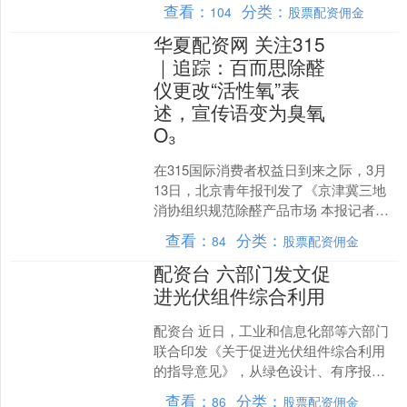
网，联邦巩固与发展党（巩发党）主席
查看：
分类：
104
股票配资佣金
钦益当选为人民院新任议长。....
华夏配资网 关注315
｜追踪：百而思除醛
仪更改“活性氧”表
述，宣传语变为臭氧
O₃
在315国际消费者权益日到来之际，3月
13日，北京青年报刊发了《京津冀三地
消协组织规范除醛产品市场 本报记者调
查发现——虚假宣传未根治 “速效除醛”需
查看：
分类：
84
股票配资佣金
警惕》的报....
配资台 六部门发文促
进光伏组件综合利用
配资台 近日，工业和信息化部等六部门
联合印发《关于促进光伏组件综合利用
的指导意见》，从绿色设计、有序报
废、高效拆解、全产业链协同等方面提
查看：
分类：
86
股票配资佣金