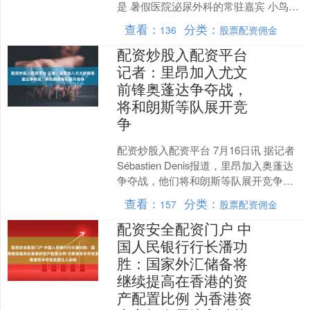
是 暑假医院泌尿外科的常驻嘉宾 小鸟包
皮先生又登场了 图源：小红书用
查看：
分类：
136
股票配资佣金
户“Tobias....
配资炒股入配资平台
记者：里昂加入尤文
前锋奥蓬达争夺战，
将和朗斯等队展开竞
争
配资炒股入配资平台 7月16日讯 据记者
Sébastien Denis报道，里昂加入奥蓬达
争夺战，他们将和朗斯等队展开竞争。
恩德里克回归皇马后，里昂将比利时前
查看：
分类：
157
股票配资佣金
锋....
配资安全配资门户 中
国人民银行行长潘功
胜：国家外汇储备将
继续提高在香港的资
产配置比例 为香港资