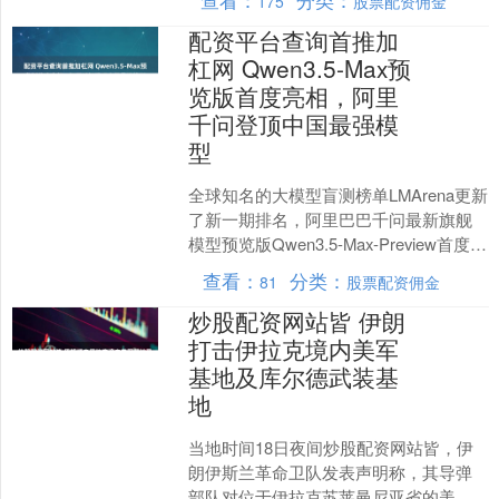
查看：
分类：
175
股票配资佣金
配资平台查询首推加
杠网 Qwen3.5-Max预
览版首度亮相，阿里
千问登顶中国最强模
型
全球知名的大模型盲测榜单LMArena更新
了新一期排名，阿里巴巴千问最新旗舰
模型预览版Qwen3.5-Max-Preview首度亮
相配资平台查询首推加杠网，斩获....
查看：
分类：
81
股票配资佣金
炒股配资网站皆 伊朗
打击伊拉克境内美军
基地及库尔德武装基
地
当地时间18日夜间炒股配资网站皆，伊
朗伊斯兰革命卫队发表声明称，其导弹
部队对位于伊拉克苏莱曼尼亚省的美军