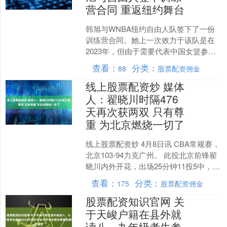
营合同 重返纽约舞台
韩旭与WNBA纽约自由人队签下了一份
训练营合同。她上一次效力于该队是在
2023年，但由于需要代表中国女篮参加
亚运会而提前离队。在WNBA的职业生
查看：
分类：
88
股票配资佣金
涯中，韩旭场均贡....
线上股票配资炒 媒体
人：翟晓川时隔476
天再次获两双 只有尊
重 为北京燃烧一切了
线上股票配资炒 4月8日讯 CBA常规赛，
北京103-94力克广州。 此役北京前锋翟
晓川内外开花，出场25分钟11投5中，三
分7中3、罚球2中2拿到15分11篮....
查看：
分类：
175
股票配资佣金
股票配资知识官网 关
于天峻户籍在县外就
读八、九年级考生参