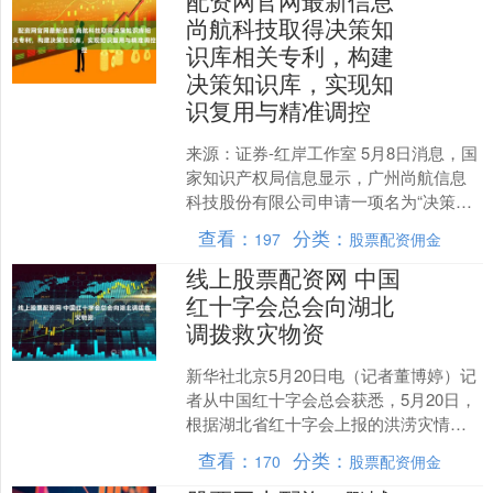
配资网官网最新信息
尚航科技取得决策知
识库相关专利，构建
决策知识库，实现知
识复用与精准调控
来源：证券-红岸工作室 5月8日消息，国
家知识产权局信息显示，广州尚航信息
科技股份有限公司申请一项名为“决策构
建方法、数据中心智能调控方法、装
查看：
分类：
197
股票配资佣金
置”的专利，授权公....
线上股票配资网 中国
红十字会总会向湖北
调拨救灾物资
新华社北京5月20日电（记者董博婷）记
者从中国红十字会总会获悉，5月20日，
根据湖北省红十字会上报的洪涝灾情及
需求，总会启动四级响应，紧急向湖北
查看：
分类：
170
股票配资佣金
受灾地区调拨赈济....