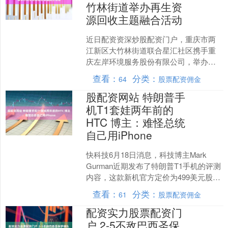
竹林街道举办再生资
源回收主题融合活动
近日配资资深炒股配资门户，重庆市两
江新区大竹林街道联合星汇社区携手重
庆左岸环境服务股份有限公司，举办了
回收焕新生 分类新时尚再生资源回收主
查看：
分类：
64
股票配资佣金
题融合活动，把传统端午....
股配资网站 特朗普手
机T1套娃两年前的
HTC 博主：难怪总统
自己用iPhone
快科技6月18日消息，科技博主Mark
Gurman近期发布了特朗普T1手机的评测
内容，这款新机官方定价为499美元股配
资网站，折算成人民币大约3400元，此
查看：
分类：
61
股票配资佣金
前....
配资实力股票配资门
户 2-5不敌巴西圣保