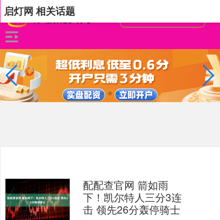
启灯网 相关话题
配配查官网 箭如雨
下！凯尔特人三分3连
击 领先26分轰停骑士