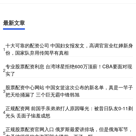
最新文章
十大可靠的配资公司 中国妇女报发文，高调官宣全红婵新身
1
份，国家队弃用传闻早有真相
专业股票配资利息 台湾球星拒绝600万顶薪！CBA要面对现
2
实了
股票配资中心网站 中国女篮这次公布的新名单，真是一竿子
3
把天给捅漏了 三个巨无霸中锋韩旭
正规配资网 前国手亲弟弟打人原因曝光：被昔日队友0-11剃
4
光头 丢面子恼羞成怒
正规股票配资官网入口 俄罗斯最爱讲排场，但是俄海军节，
5