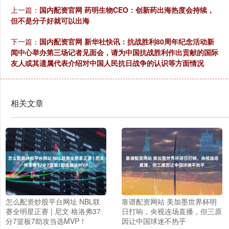
上一篇：
国内配资官网 药明生物CEO：创新药出海热度会持续，
但不是分子好就可以出海
下一篇：
国内配资官网 新华社快讯：抗战胜利80周年纪念活动新
闻中心举办第三场记者见面会，请为中国抗战胜利作出贡献的国际
友人或其遗属代表介绍对中国人民抗日战争的认识等方面情况
相关文章
怎么配资炒股平台网址 NBL联
靠谱配资网站 美加墨世界杯明
赛全明星正赛 | 尼文·格洛弗37
日打响，央视连场直播，但三原
分7篮板7助攻当选MVP！
因让中国球迷不热乎