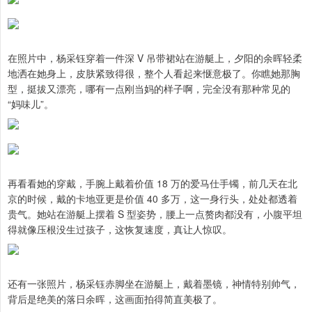
在照片中，杨采钰穿着一件深 V 吊带裙站在游艇上，夕阳的余晖轻柔
地洒在她身上，皮肤紧致得很，整个人看起来惬意极了。你瞧她那胸
型，挺拔又漂亮，哪有一点刚当妈的样子啊，完全没有那种常见的
“妈味儿”。
再看看她的穿戴，手腕上戴着价值 18 万的爱马仕手镯，前几天在北
京的时候，戴的卡地亚更是价值 40 多万，这一身行头，处处都透着
贵气。她站在游艇上摆着 S 型姿势，腰上一点赘肉都没有，小腹平坦
得就像压根没生过孩子，这恢复速度，真让人惊叹。
还有一张照片，杨采钰赤脚坐在游艇上，戴着墨镜，神情特别帅气，
背后是绝美的落日余晖，这画面拍得简直美极了。