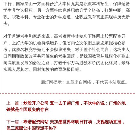
下行，国家层面一方面稳步扩大本科尤其是职教本科招生，保障适龄
学生升学选择权；另一方面持续完善职教升学全链条，打通中职、高
职、职教本科、专业硕士的升学通道，让职业教育真正实现学历无断
头。
对于普通考生和家庭来说，高考难度整体稳步下降网上股票配资开
户，上好大学的机会持续增多，但省内位次依旧是志愿填报核心参
考，优质名校竞争短期不会彻底消失；对于整个社会而言，这场由人
口周期和政策改革共同催生的考生回落，是我国教育从规模化扩张走
向高质量发展的必经之路，打破千军万马过独木桥的固化格局，最终
实现人尽其才、因材施教的教育终极目标。
启灯网提示：文章来自网络，不代表本站观点。
上一篇：
炒股开户公司 五一去了趟广州，不吹牛的说：广州的地
铁就是全国顶尖的存在
下一篇：
靠谱配资网站 美加墨世界杯明日打响，央视连场直播，
但三原因让中国球迷不热乎