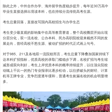
除此之外，中外合作办学、海外留学热度稳步提升，每年近30万高中
毕业生直接选择出境读本科，也在持续分流传统高考生源。
考生总量回落，直接改写国内高校招生与办学生态
考生变少最直观的影响集中在高等教育赛道，整个高校圈层开始出现
分层分化，双一流名校、公办本科、民办高职院校迎来截然不同的发
展走向，曾经高校不愁生源、被动扩招的时代正式画上句号。
对于985、211及各地双一流院校而言，考生总量下降叠加国家持续下
达本科扩招指标，优质高校的录取门槛稳步下调，名校扩招与考生缩
减形成双向利好，考生上岸优质本科的概率持续提升，以往顶尖院校
动辄上千比一的热门专业报录比逐步松动，以往挤破头的财经、计算
机等王牌专业，竞争烈度逐年缓和，普通考生捡漏名校的机会明显增
多。