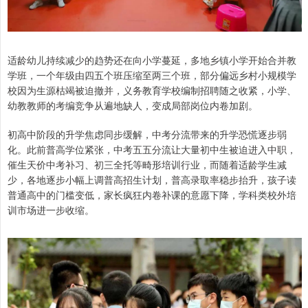
适龄幼儿持续减少的趋势还在向小学蔓延，多地乡镇小学开始合并教
学班，一个年级由四五个班压缩至两三个班，部分偏远乡村小规模学
校因为生源枯竭被迫撤并，义务教育学校编制招聘随之收紧，小学、
幼教教师的考编竞争从遍地缺人，变成局部岗位内卷加剧。
初高中阶段的升学焦虑同步缓解，中考分流带来的升学恐慌逐步弱
化。此前普高学位紧张，中考五五分流让大量初中生被迫进入中职，
催生天价中考补习、初三全托等畸形培训行业，而随着适龄学生减
少，各地逐步小幅上调普高招生计划，普高录取率稳步抬升，孩子读
普通高中的门槛变低，家长疯狂内卷补课的意愿下降，学科类校外培
训市场进一步收缩。