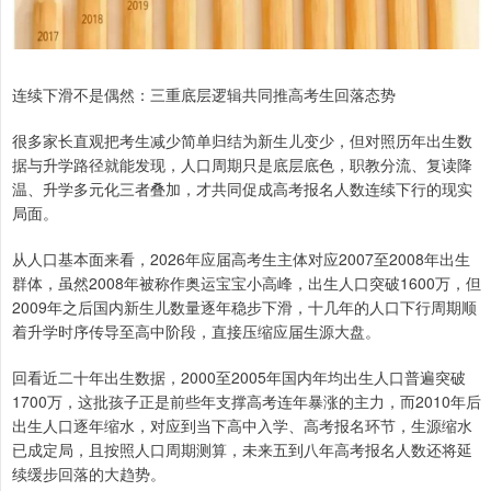
连续下滑不是偶然：三重底层逻辑共同推高考生回落态势
很多家长直观把考生减少简单归结为新生儿变少，但对照历年出生数
据与升学路径就能发现，人口周期只是底层底色，职教分流、复读降
温、升学多元化三者叠加，才共同促成高考报名人数连续下行的现实
局面。
从人口基本面来看，2026年应届高考生主体对应2007至2008年出生
群体，虽然2008年被称作奥运宝宝小高峰，出生人口突破1600万，但
2009年之后国内新生儿数量逐年稳步下滑，十几年的人口下行周期顺
着升学时序传导至高中阶段，直接压缩应届生源大盘。
回看近二十年出生数据，2000至2005年国内年均出生人口普遍突破
1700万，这批孩子正是前些年支撑高考连年暴涨的主力，而2010年后
出生人口逐年缩水，对应到当下高中入学、高考报名环节，生源缩水
已成定局，且按照人口周期测算，未来五到八年高考报名人数还将延
续缓步回落的大趋势。