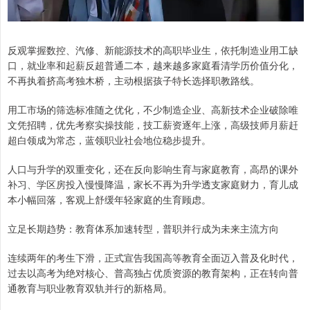
反观掌握数控、汽修、新能源技术的高职毕业生，依托制造业用工缺
口，就业率和起薪反超普通二本，越来越多家庭看清学历价值分化，
不再执着挤高考独木桥，主动根据孩子特长选择职教路线。
用工市场的筛选标准随之优化，不少制造企业、高新技术企业破除唯
文凭招聘，优先考察实操技能，技工薪资逐年上涨，高级技师月薪赶
超白领成为常态，蓝领职业社会地位稳步提升。
人口与升学的双重变化，还在反向影响生育与家庭教育，高昂的课外
补习、学区房投入慢慢降温，家长不再为升学透支家庭财力，育儿成
本小幅回落，客观上舒缓年轻家庭的生育顾虑。
立足长期趋势：教育体系加速转型，普职并行成为未来主流方向
连续两年的考生下滑，正式宣告我国高等教育全面迈入普及化时代，
过去以高考为绝对核心、普高独占优质资源的教育架构，正在转向普
通教育与职业教育双轨并行的新格局。