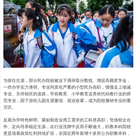
为留住生源，部分民办院校被迫下调录取分数线、增设高额奖学金，
一些办学实力薄弱、专业同质化严重的小型民办高职，慢慢走上缩减
专业、关停校区的道路，学前教育、小学教育这类依托幼教行业的师
范专业，因下游幼儿园生源萎缩、就业收紧，成为院校撤销专业的重
灾区。
反观办学特色鲜明、紧贴制造业用工需求的工科类高职，凭借校企合
作、定向培养稳定生源，在行业洗牌中反而不断做大，职教本科院校
更是借着政策红利持续扩容，全国近两年新增十多所公办职教本科，