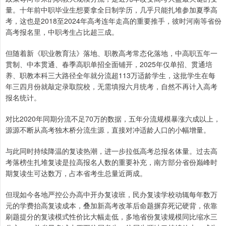
量。十年前中职毕业生想要拿全日制学历，几乎只能扎堆参加夏季高
考，这也是2018至2024年高考连年走高的重要推手，彼时河南等省份
高考报名里，中职考生占比超三成。
但随着新《职业教育法》落地、职教高考常态化落地，中高职五年一
贯制、中本贯通、春季高职单招全面铺开，2025年仅单招、贯通培
养、职教本科三大路径全年就分流超113万适龄学生，这批学生在每
年三四月份就敲定录取院校，无需填报六月统考，自然不再计入高考
报名统计。
对比2020年同期分流不足70万的数据，五年分流规模暴涨六成以上，
源源不断从高考独木桥分流生源，直接对冲适龄人口的小幅增量。
与此同时持续降温的复读热潮，进一步拉低高考总报名体量。过去高
考落榜生扎堆复读是拉高报名人数的重要补充，南方部分省份巅峰时
期复读生可达数万，占本省考生总量近两成。
但现如今各地严控公办高中开办复读班，民办复读学校动辄每年数万
元的学费抬高复读成本，叠加新高考改革后命题摒弃死记硬背，依靠
刷题提分的复读模式性价比大幅走低，多地省份复读规模同比缩水三